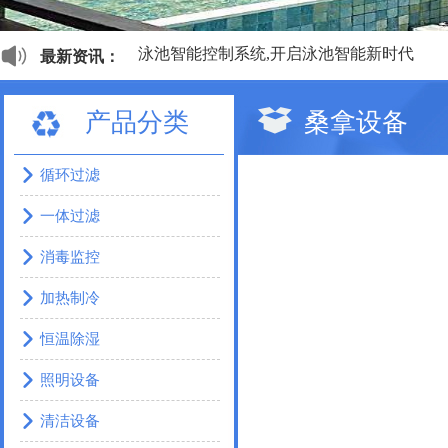
泳池智能控制系统,开启泳池智能新时代
最新资讯：
私家泳池新定义
移动式半开敞式私人泳池赏析
产品分类
桑拿设备
工程做的这么漂亮，甲方如何不爱？
世界上舒适的九大桑拿，带您领略风情各异
有个国家很小，却足而让人仰视，这便是以
循环过滤
2018亚洲泳池SPA博览会亮相，行业各类新
一体过滤
产品合格报告
消毒监控
加热制冷
恒温除湿
照明设备
清洁设备