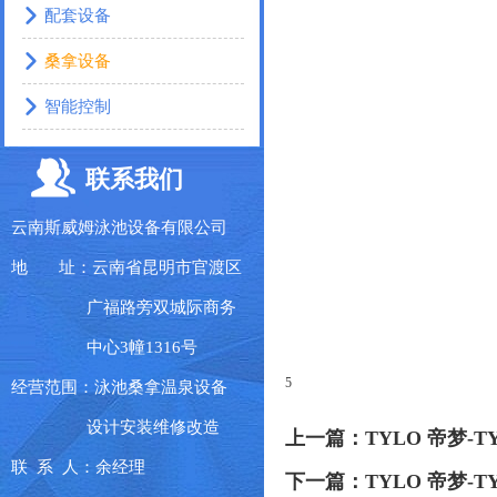
配套设备
桑拿设备
智能控制
联系我们
云南斯威姆泳池设备有限公司
地 址：云南省昆明市官渡区
广福路旁双城际商务
中心3幢1316号
5
经营范围：泳池桑拿温泉设备
设计安装维修改造
上一篇：
TYLO 帝梦-
联 系 人：余经理
下一篇：
TYLO 帝梦-T