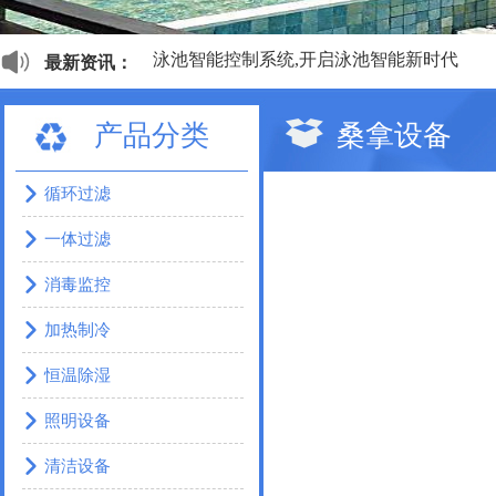
泳池智能控制系统,开启泳池智能新时代
最新资讯：
私家泳池新定义
移动式半开敞式私人泳池赏析
产品分类
桑拿设备
工程做的这么漂亮，甲方如何不爱？
世界上舒适的九大桑拿，带您领略风情各异
有个国家很小，却足而让人仰视，这便是以
循环过滤
2018亚洲泳池SPA博览会亮相，行业各类新
一体过滤
产品合格报告
消毒监控
加热制冷
恒温除湿
照明设备
清洁设备