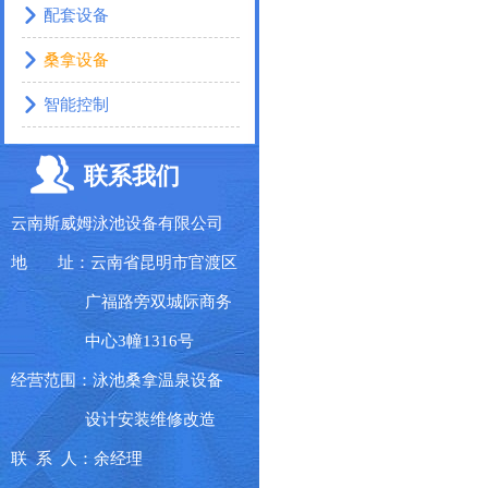
配套设备
桑拿设备
智能控制
联系我们
云南斯威姆泳池设备有限公司
地 址：云南省昆明市官渡区
广福路旁双城际商务
中心3幢1316号
经营范围：泳池桑拿温泉设备
设计安装维修改造
联 系 人：余经理