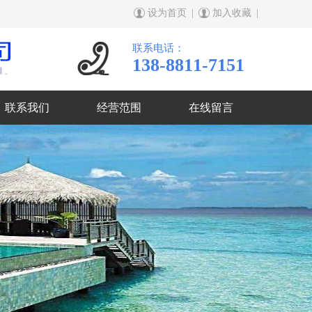
设为首页
|
加入收藏
|
联系电话：
138-8811-7151
联系我们
经营范围
在线留言