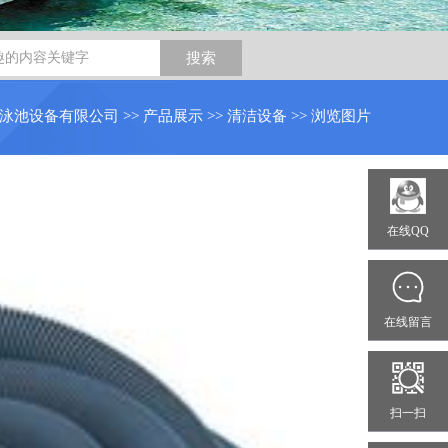
泳池设备有限公司
>>
产品展示
>>
清洁设备
>> 浏览图片
在线QQ
在线留言
扫一扫