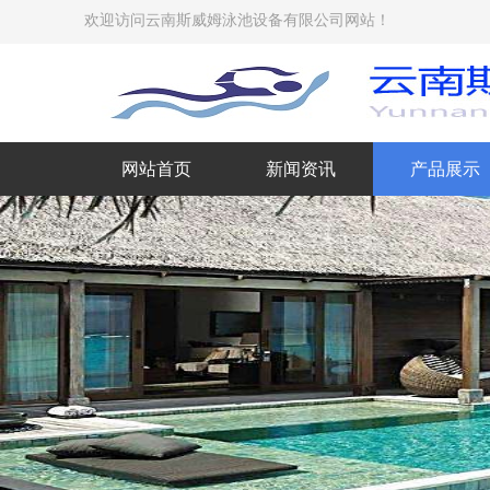
欢迎访问云南斯威姆泳池设备有限公司网站！
网站首页
新闻资讯
产品展示