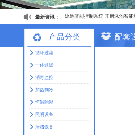
泳池智能控制系统,开启泳池智能
最新资讯：
私家泳池新定义
移动式半开敞式私人泳池赏析
产品分类
配套
工程做的这么漂亮，甲方如何不
世界上舒适的九大桑拿，带您领
有个国家很小，却足而让人仰视
循环过滤
2018亚洲泳池SPA博览会亮相
一体过滤
产品合格报告
消毒监控
加热制冷
恒温除湿
照明设备
清洁设备