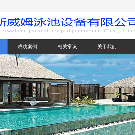
成功案例
相关常识
关于我们