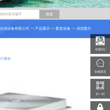
泳池设备有限公司
>>
产品展示
>>
配套设备
>> 浏览图片
在线QQ
幻灯播放
在线留言
扫一扫