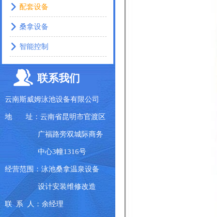
配套设备
桑拿设备
智能控制
联系我们
云南斯威姆泳池设备有限公司
地 址：云南省昆明市官渡区
广福路旁双城际商务
中心3幢1316号
经营范围：泳池桑拿温泉设备
设计安装维修改造
联 系 人：余经理