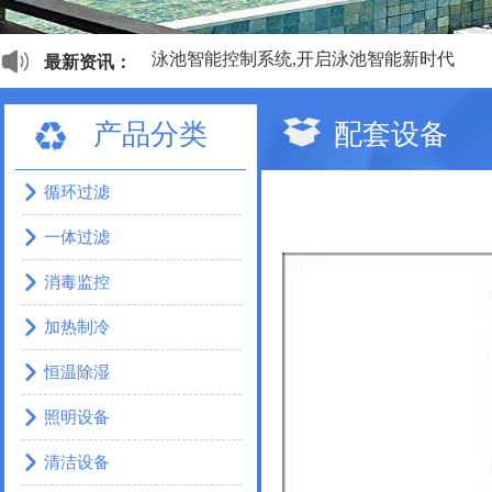
泳池智能控制系统,开启泳池智能新时代
最新资讯：
私家泳池新定义
移动式半开敞式私人泳池赏析
产品分类
配套设备
工程做的这么漂亮，甲方如何不爱？
世界上舒适的九大桑拿，带您领略风情各异
有个国家很小，却足而让人仰视，这便是以
循环过滤
2018亚洲泳池SPA博览会亮相，行业各类新
一体过滤
产品合格报告
消毒监控
加热制冷
恒温除湿
照明设备
清洁设备